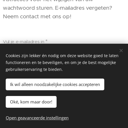
wachtwoord sturen. E-mailadres vergeten?
Neem contact met ons op!
Vul je e-mailadres in
Cookies zijn lekker én nodig om deze website goed te laten
functioneren en te beveiligen, en om je de best mogelijke
Indienen
gebruikerservaring te bieden.
Ik wil alleen noodzakelijke cookies accepteren
Wahine Wisse
© 2017-2026
Oké, kom maar door!
hallo@wahinemarketing.nl
+31 6 81178800
Open geavanceerde instellingen
Privacyverklaring
Cookies