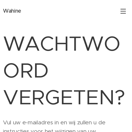
Wahine
WACHTWO
ORD
VERGETEN?
Vul uw e-mailadres in en wij zullen u de
instructies voor het wijzigen van uw