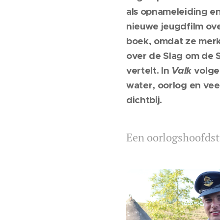
als opnameleiding en
nieuwe jeugdfilm ove
boek, omdat ze merkt
over de Slag om de S
vertelt. In
Valk
volgen
water, oorlog en vee
dichtbij.
Een oorlogshoofdst