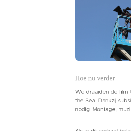
Hoe nu verder
We draaiden de film 
the Sea. Dankzij sub
nodig. Montage, muzie
Als je dit verhaal bela