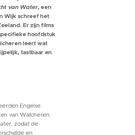
cht van Water
, een
n Wijk schreef het
eland. Er zijn films
specifieke hoofdstuk
lcheren leert wat
pelijk, tastbaar en
eerden Engelse
jken van Walcheren.
ater, zodat de
erschelde en