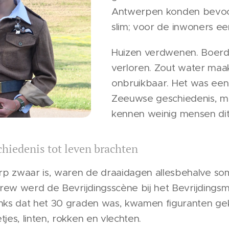
Antwerpen konden bevoor
slim; voor de inwoners e
Huizen verdwenen. Boerd
verloren. Zout water maak
onbruikbaar. Het was een 
Zeeuwse geschiedenis, 
kennen weinig mensen dit
hiedenis tot leven brachten
p zwaar is, waren de draaidagen allesbehalve so
 crew werd de Bevrijdingsscène bij het Bevrijdin
nks dat het 30 graden was, kwamen figuranten gek
jes, linten, rokken en vlechten.