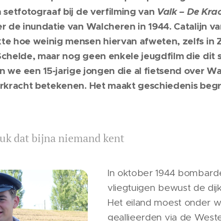
 setfotograaf bij de verfilming van
Valk – De Kra
r de inundatie van Walcheren in 1944. Catalijn va
e hoe weinig mensen hiervan afweten, zelfs in Ze
chelde, maar nog geen enkele jeugdfilm die dit 
 we een 15-jarige jongen die al fietsend over Wa
rkracht betekenen. Het maakt geschiedenis begrij
uk dat bijna niemand kent
In oktober 1944 bombard
vliegtuigen bewust de di
Het eiland moest onder w
geallieerden via de West