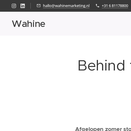
hallo@wahinemarketing.nl
+31 6 81178800
Wahine
Behind 
Afgelopen zomer ston