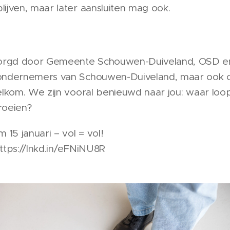
ijven, maar later aansluiten mag ook.
orgd door Gemeente Schouwen-Duiveland, OSD e
 ondernemers van Schouwen-Duiveland, maar ook 
welkom. We zijn vooral benieuwd naar jou: waar loo
roeien?
15 januari – vol = vol!
https://lnkd.in/eFNiNU8R