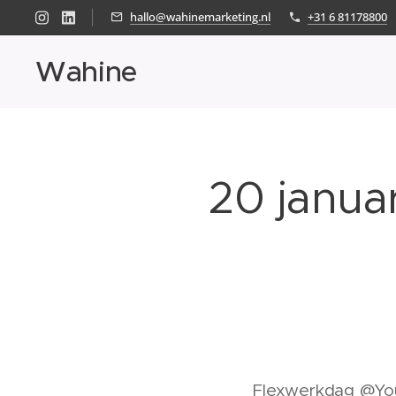
hallo@wahinemarketing.nl
+31 6 81178800
Wahine
20 januar
📍 Flexwerkdag @Your