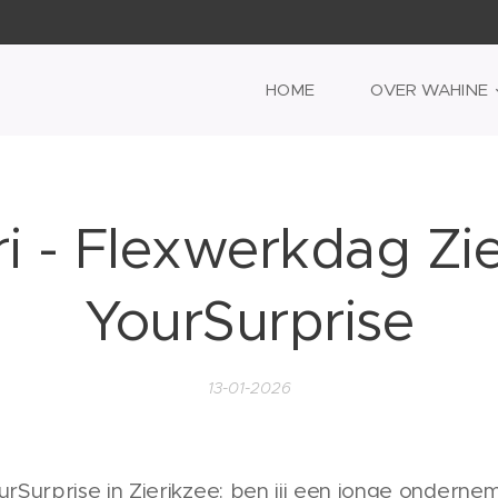
HOME
OVER WAHINE
i - Flexwerkdag Zie
YourSurprise
13-01-2026
Surprise in Zierikzee: ben jij een jonge ondernem